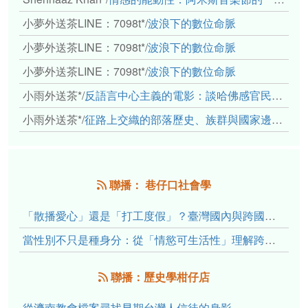
小夢外送茶LINE：7098t*
/
波浪下的數位命脈
小夢外送茶LINE：7098t*
/
波浪下的數位命脈
小夢外送茶LINE：7098t*
/
波浪下的數位命脈
小雨外送茶*
/
反語言中心主義的電影：談哈佛感官民族誌實驗室
小雨外送茶*
/
征路上交織的部落歷史、族群與國家邊界敘事： 《路有多長》、《高砂的翅膀》、《檔案／李光輝》
聯播： 巷仔口社會學
「散播愛心」還是「打工度假」？臺灣國內與跨國捐卵的利他修辭、金錢動機與身體代價
當性別不只是種身分：從「情慾可生活性」理解跨性別者的身體、慾望與認同探索
聯播：歷史學柑仔店
從濟南教會檔案尋找早期台灣人信徒的身影