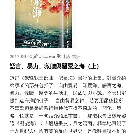
2017-06-05
bricoleur
小說
書評
語言、暴力、救贖與罌粟之海（上）
這是《朱鷺號三部曲：罌粟海》書評的上集。計畫介紹
給讀者的部分包括了：自由貿易、印度洋、語言之海、
暴力、救贖、罌粟的生活史、民族誌與小說。今天只能
提到這海洋的引子──自由貿易之神。若要用昆德拉所
不喜歡但是是網路行銷時代不得不採取的「簡化」策
略，也就是「一句話介紹這本書」，那麼我會這樣形容
這《罌粟海》：「魍魎畫皮，月之暗面。精準地再現了
十九世紀與中國有關的反面世界史。是教科書讀不到的