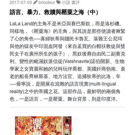
2017-07-03
bricoleur
小說
書評
語言、暴力、救贖與罌粟之海（中）
LaLa Land的主角不是米亞與賽巴斯欽，而是洛杉磯。
同樣地，《罌粟海》的主角，與其說是那些使讀者揪緊
了心的角色──寡婦狄蒂與賤民卡魯瓦、落難王公尼珥
與他的獄友中印混血阿發（來自孟買的白帽祆教徒與蜑
民女子在廣州所生的孩子）、黑奴後裔自由民二副賽克
利、變性的毗濕奴派信徒(Vaishnavite)諾伯開新、生物
學家之女寶麗和她的兒時玩伴喬都、英國奸商勃南、衰
老的船長齊林斯基、地方法官、追捕狄蒂的比洛．辛
──毋寧說，是開展在混雜的語言現實(multi-lingual
reality)之中的帝國之花。這部作品，最鮮明的兩個角
色，一是語言，一是罌粟。舞台背景，則是印度洋。