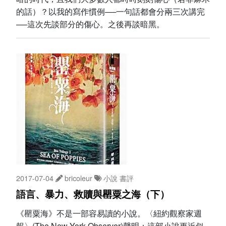
的話）？以我的寫作慣例──一句話都會分兩三次講完
──這次先談部分的傷心。之後再談暗黑。
2017-07-04
bricoleur
小說
書評
語言、暴力、救贖與罌粟之海（下）
《罌粟海》不是一部容易讀的小說。〈紐約觀察家週
報〉(The New York Observer)聲明：這部小說更近似