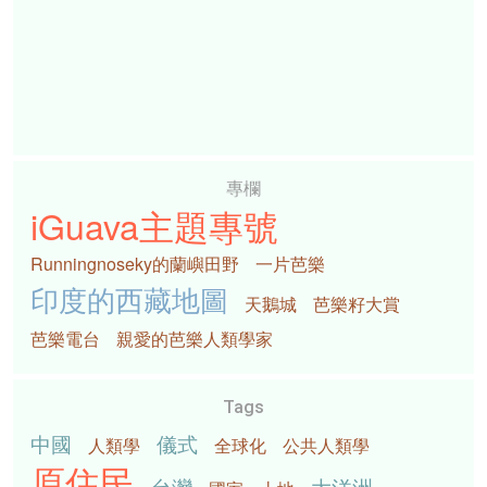
專欄
iGuava主題專號
Runningnoseky的蘭嶼田野
一片芭樂
印度的西藏地圖
天鵝城
芭樂籽大賞
芭樂電台
親愛的芭樂人類學家
Tags
中國
儀式
人類學
全球化
公共人類學
原住民
台灣
大洋洲