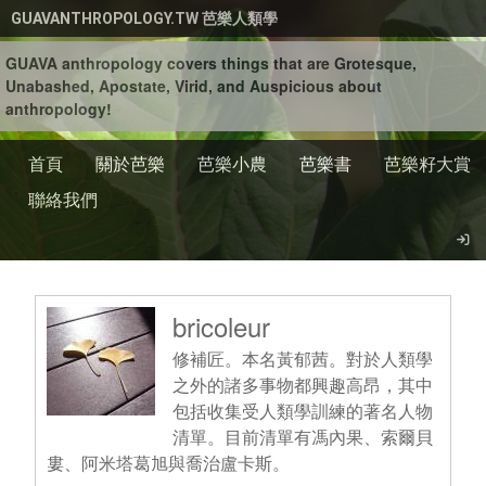
移至主內容
GUAVANTHROPOLOGY.TW 芭樂人類學
GUAVA anthropology covers things that are Grotesque,
Unabashed, Apostate, Virid, and Auspicious about
anthropology!
首頁
關於芭樂
芭樂小農
芭樂書
芭樂籽大賞
聯絡我們
bricoleur
修補匠。本名黃郁茜。對於人類學
之外的諸多事物都興趣高昂，其中
包括收集受人類學訓練的著名人物
清單。目前清單有馮內果、索爾貝
婁、阿米塔葛旭與喬治盧卡斯。