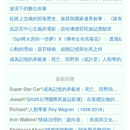
波浪下的數位命脈
征路上交織的部落歷史、族群與國家邊界敘事： 《路有多
反語言中心主義的電影：談哈佛感官民族誌實驗室
《Spi烤火房的一些夢》X《傳奇女伶高菊花》： 透過紀
心動的理由：器官移植、細胞記憶與生死之絆
成為記憶的承載者：死亡、田野與（或許是）人類學的成
最新回應
Super Star Car*
/
成為記憶的承載者：死亡、田野與（或許是）人類學的成年禮
Joseph*
/
[2025台灣國際民族誌影展]：在基礎設施的邊緣，聆聽人的呼吸
Richard*
/
人類學家 Roy Wagner （1938-2018）
Irvin Watkins*
/
情緒治理的「跛向道」：疾病與文化象徵的轉變舉例
Shehnaaz Khan*
/
情感的能動性：阿米斯音樂節的「對話觀察」