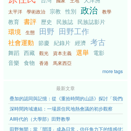
國家
土地
政治
宗教
性別
太平洋
學術政治
教學
書評
教育
歷史
民族誌
民族誌影片
田野
田野工作
環境
生態
考古
社會運動
節慶
紀錄片
經濟
選舉
舞蹈
西藏
電影
觀光
資本主義
音樂
食物
香港
馬來西亞
more tags
最新文章
疊加的認同與記憶：從《重拾時間的山語》探討「我們的」立場性(po
深時間跨域連結：一場原住民地熱會議的初步觀察
AI時代的（大學部）田野教學
田野無間：當「間諜」成為日常，信任角力下的情感伏流