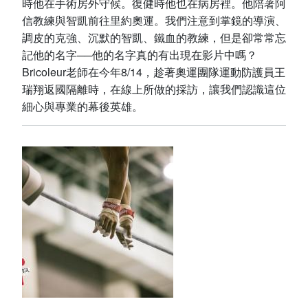
時他在手術房外守候。復健時他也在病房裡。他陪著阿
信教練與智凱前往里約奧運。我們注意到掌鏡的導演、
調皮的克強、沉默的智凱、鐵血的教練，但是卻常常忘
記他的名字──他的名字真的有出現在影片中嗎？
Bricoleur老師在今年8/14，趁著奧運團隊運動防護員王
瑞翔返國隔離時，在線上所做的採訪，讓我們認識這位
細心與專業的幕後英雄。