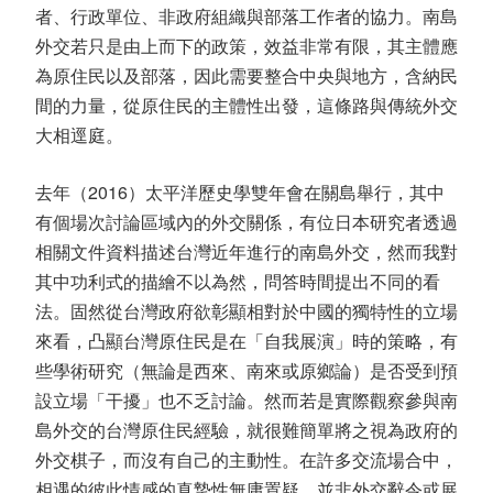
者、行政單位、非政府組織與部落工作者的協力。南島
外交若只是由上而下的政策，效益非常有限，其主體應
為原住民以及部落，因此需要整合中央與地方，含納民
間的力量，從原住民的主體性出發，這條路與傳統外交
大相逕庭。
去年（2016）太平洋歷史學雙年會在關島舉行，其中
有個場次討論區域內的外交關係，有位日本研究者透過
相關文件資料描述台灣近年進行的南島外交，然而我對
其中功利式的描繪不以為然，問答時間提出不同的看
法。固然從台灣政府欲彰顯相對於中國的獨特性的立場
來看，凸顯台灣原住民是在「自我展演」時的策略，有
些學術研究（無論是西來、南來或原鄉論）是否受到預
設立場「干擾」也不乏討論。然而若是實際觀察參與南
島外交的台灣原住民經驗，就很難簡單將之視為政府的
外交棋子，而沒有自己的主動性。在許多交流場合中，
相遇的彼此情感的真摯性無庸置疑，並非外交辭令或展