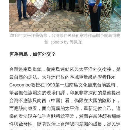
2016年太平洋藝術節，台灣原住民藝術家將作品贈予關島博物
館（photo by 郭佩宜）
何為南島，如何外交？
台灣是南島重鎮，從南島連結來與太平洋外交銜接，是
最自然的走法。大洋洲已故的區域重量級的學者Ron
Crocombe教授在1999第一屆南島文化節來台演說時，
筆者擔任該場次的現場口譯，印象非常深刻的是他提出
台灣不應該只向西（中國）看，侷限在大國的陰影下，
而應該向東看，面向寬廣的太平洋，重新定位自己。這
樣的看法現在似乎有點稀鬆平常，然而在當時頗有翻轉
性與啟發性。隨著政治上台灣認同意識的成長，從民進