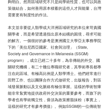
夠明白。然而區域研究不只是純學術性質，也可以與政
策做結合，如何善用原本積蓄的這些人才與能量，台灣
需要更有制度性的作法。
本文並非要從人類學或大洋洲區域研究的本位來苛責國
關學者，而是希望透過指出原本結構的困境，尋求可能
的解方。一個很好的參考是澳洲國立大學亞太事務學院
下的「美拉尼西亞國家、社會與治理」（State,
Society and Governance in Melanesia (SSGM)
program），成立已經二十多年，為非傳統的外交、國
關研究機構，有二十幾位專職研究者，其學術專長都專
注在此區域、有極高比例是人類學博士。他們經常進行
田野工作、也以團隊合作方式做研究，出版報告，對區
域發展脈動以及文化脈絡有極佳掌握。這樣的學術智庫
能非常紮實地提供政府外交決策的重要參考，而旗下的
學者也有學術獨立性，毋須為政策擦脂抹粉（事實上，
這樣的研究才有參考價值）。例如SSGM的一位傳統智