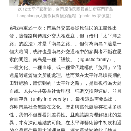
2012太平洋藝術節，台灣原住民團員參訪所羅門群島
Langalanga人製作貝珠錢的過程（photo by 郭佩宜）
容我再重述一次：南島外交需要從原住民的主體性出
發，這條路與傳統外交大相逕庭，但（借用「太平洋之
路」的說法）才是「南島之路」。但何為南島？這是一
個大哉問，或許也是南島外交過程中的參與者不斷在思
索的問題。南島是一種「語族」（liguistic family）、
一種文化、一種血緣、或一種當代建構的「族群」？這
遠超過這篇短文所能處理。然而我在太平洋島嶼長期的
田野經驗，體悟到的「太平洋之路」，是重視行為大於
血統、以共生共榮為社會理想、強調交換與連結、並且
合而存異（unity in diversity）。最後這點需要點出，
亦即南島社會無論在文化、歷史與當代處境存在著多樣
性，我們不但要看到差異性、且應該認真理解彼此的差
異，才有深刻連結的可能。在太平洋藝術節中初次相遇
的台灣原住民與大洋洲島民，經常震撼於彼此「快速