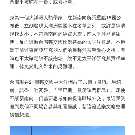
業似乎被晾在一邊，或被小看。
身為一個大洋洲人類學家，在新南向所謂重點18國公
布後，立刻發現大洋洲島國不在名單之列。或許是經濟
規模太小，不符新南向的經貿大旗，南太平洋只見紐
澳，反而遺漏台灣邦交國比例甚高的太平洋群島。不過
聽了前述東南亞研究朋友們的聲聲無奈與憂心之後，有
時也不太確定該不該抱怨，說不定太平洋研究其實很幸
運，倖免於亂入帶來的災難哩。
台灣現在21個邦交國中大洋洲占了六個（帛琉、馬紹
爾、諾魯、吐瓦魯、吉里巴斯、及所羅門群島）。即使
不談新南向，仍需要思考如何促進區域外交，最近我受
邀到幾個不同場合參與相關座談，藉這篇芭樂文略整理
幾個想法。