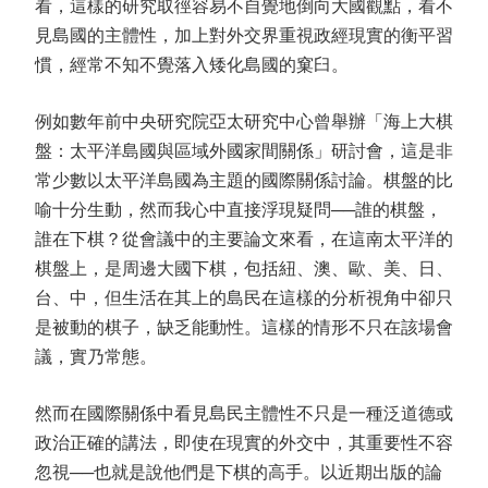
看，這樣的研究取徑容易不自覺地倒向大國觀點，看不
見島國的主體性，加上對外交界重視政經現實的衡平習
慣，經常不知不覺落入矮化島國的窠臼。
例如數年前中央研究院亞太研究中心曾舉辦「海上大棋
盤：太平洋島國與區域外國家間關係」研討會，這是非
常少數以太平洋島國為主題的國際關係討論。棋盤的比
喻十分生動，然而我心中直接浮現疑問──誰的棋盤，
誰在下棋？從會議中的主要論文來看，在這南太平洋的
棋盤上，是周邊大國下棋，包括紐、澳、歐、美、日、
台、中，但生活在其上的島民在這樣的分析視角中卻只
是被動的棋子，缺乏能動性。這樣的情形不只在該場會
議，實乃常態。
然而在國際關係中看見島民主體性不只是一種泛道德或
政治正確的講法，即使在現實的外交中，其重要性不容
忽視──也就是說他們是下棋的高手。以近期出版的論