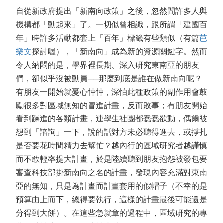
自從新政府提出「新南向政策」之後，忽然間許多人與
機構都「動起來」了。一切似曾相識，跟所謂「建國百
年」時許多活動都套上「百年」標籤有些類似（有篇
芭
樂文
探討喔），「新南向」成為新的資源關鍵字。然而
令人納悶的是，學界裡長期、深入研究東南亞的朋友
們，卻似乎沒被動員──那麼到底是誰在做新南向呢？
有朋友一開始就憂心忡忡，深怕此種政策的副作用會鼓
勵很多對區域無知的冒進計畫，反而敗事；有朋友開始
看到躁進的各類計畫，連學生社團都蠢蠢欲動，偶爾被
想到「諮詢」一下，說的話對方未必聽得進去，或掙扎
是否要花時間精力去幫忙？越內行的區域研究者越謹慎
而不敢輕率提大計畫，於是陸續聽到朋友抱怨被發包要
審查科技部掛新南向之名的計畫，發現內容充滿對東南
亞的無知，只是為計畫而計畫套用的假帽子（不幸的是
預算由上而下，總得要執行，這樣的計畫最後可能還是
分得到大餅）。在這些急就章的過程中，區域研究的專