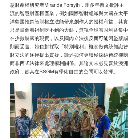
慧財產權研究者Miranda Forsyth，即多年撰文批評主
流的智慧財產權產業，例如國際智財組織與大國在太平
洋島國推銷智財權立法能帶來創作人的授權利益，其實
只是畫個看得到吃不到的大餅，無視全球智財利益集中
在少數幾國的現實，以及國內立法後反而可能因盜版罰
則而受害。她也對採取「特別權利」概念做傳統知識智
財立法的途徑提出質疑，論述如何更積極採納傳統機制
而非西式法律來處理權利關係。其論文未必見喜於澳洲
政府，然其在SSGM有學術自由的空間可以發揮。