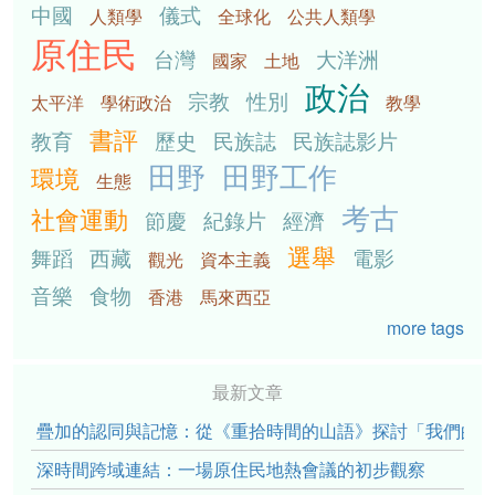
中國
儀式
人類學
全球化
公共人類學
原住民
台灣
大洋洲
國家
土地
政治
宗教
性別
太平洋
學術政治
教學
書評
教育
歷史
民族誌
民族誌影片
田野
田野工作
環境
生態
考古
社會運動
節慶
紀錄片
經濟
選舉
舞蹈
西藏
電影
觀光
資本主義
音樂
食物
香港
馬來西亞
more tags
最新文章
疊加的認同與記憶：從《重拾時間的山語》探討「我們的」立場性(po
深時間跨域連結：一場原住民地熱會議的初步觀察