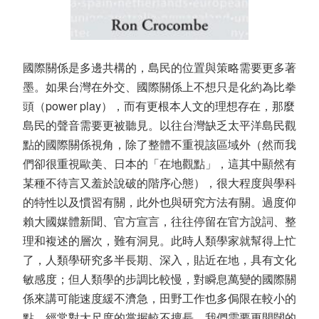
國際關係是多邊共構的，島民的位置與策略需要更多著
墨。如果台灣在外交、國際關係上不想只是化約為比拳
頭（power play），而有更根本人文的理想存在，那麼
島民的聲音需要更被聽見。以往台灣缺乏太平洋島民觀
點的國際關係視角，除了整體不重視該區域外（然而我
們卻很重視歐美、日本的「在地觀點」，這其中顯然有
某種不待言又羞於說破的階序心態），很大程度與學科
的特性以及慣習有關，此外也與研究方法有關。過度仰
賴大國媒體新聞、官方宣言，往往停留在官方說詞、整
理和複述的層次，難有洞見。此時人類學家就幫得上忙
了，人類學研究多半長期、深入，貼近在地，具有文化
敏感度；但人類學的步調比較慢，對瞬息萬變的國際關
係來講可能速度緩不濟急，田野工作也多侷限在較小的
點，經常對大尺度的掌握較不擅長。我們需要更開闊的