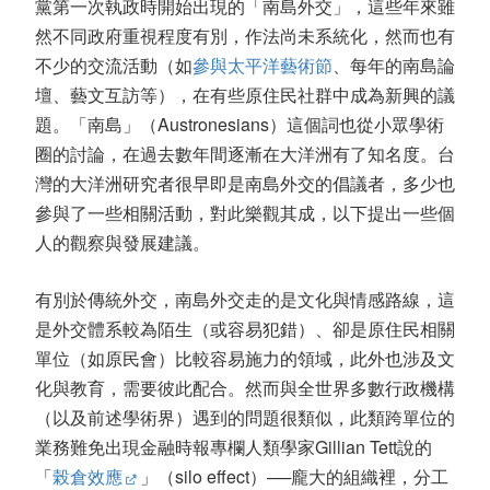
黨第一次執政時開始出現的「南島外交」，這些年來雖
然不同政府重視程度有別，作法尚未系統化，然而也有
不少的交流活動（如
參與太平洋藝術節
、每年的南島論
壇、藝文互訪等），在有些原住民社群中成為新興的議
題。「南島」（Austronesians）這個詞也從小眾學術
圈的討論，在過去數年間逐漸在大洋洲有了知名度。台
灣的大洋洲研究者很早即是南島外交的倡議者，多少也
參與了一些相關活動，對此樂觀其成，以下提出一些個
人的觀察與發展建議。
有別於傳統外交，南島外交走的是文化與情感路線，這
是外交體系較為陌生（或容易犯錯）、卻是原住民相關
單位（如原民會）比較容易施力的領域，此外也涉及文
化與教育，需要彼此配合。然而與全世界多數行政機構
（以及前述學術界）遇到的問題很類似，此類跨單位的
業務難免出現金融時報專欄人類學家Gillian Tett說的
「
榖倉效應
」（silo effect）──龐大的組織裡，分工