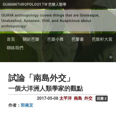
移至主內容
GUAVANTHROPOLOGY.TW 芭樂人類學
GUAVA anthropology covers things that are Grotesque,
Unabashed, Apostate, Virid, and Auspicious about
anthropology!
首頁
關於芭樂
芭樂小農
芭樂書
芭樂籽大賞
聯絡我們
試論「南島外交」
一個大洋洲人類學家的觀點
2017-05-08
太平洋
南島
外交
回應 2
作者：
郭佩宜