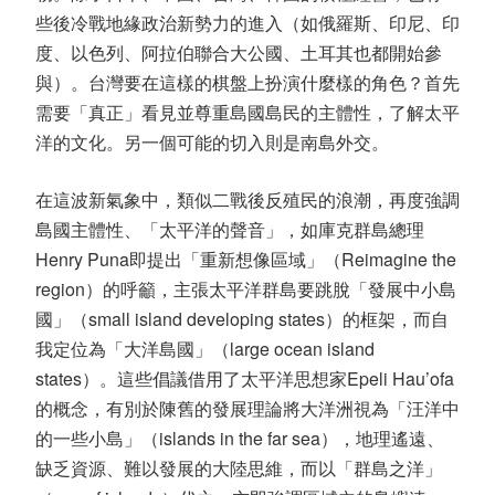
些後冷戰地緣政治新勢力的進入（如俄羅斯、印尼、印
度、以色列、阿拉伯聯合大公國、土耳其也都開始參
與）。台灣要在這樣的棋盤上扮演什麼樣的角色？首先
需要「真正」看見並尊重島國島民的主體性，了解太平
洋的文化。另一個可能的切入則是南島外交。
在這波新氣象中，類似二戰後反殖民的浪潮，再度強調
島國主體性、「太平洋的聲音」，如庫克群島總理
Henry Puna即提出「重新想像區域」（Reimagine the
region）的呼籲，主張太平洋群島要跳脫「發展中小島
國」（small island developing states）的框架，而自
我定位為「大洋島國」（large ocean island
states）。這些倡議借用了太平洋思想家Epeli Hau’ofa
的概念，有別於陳舊的發展理論將大洋洲視為「汪洋中
的一些小島」（islands in the far sea），地理遙遠、
缺乏資源、難以發展的大陸思維，而以「群島之洋」