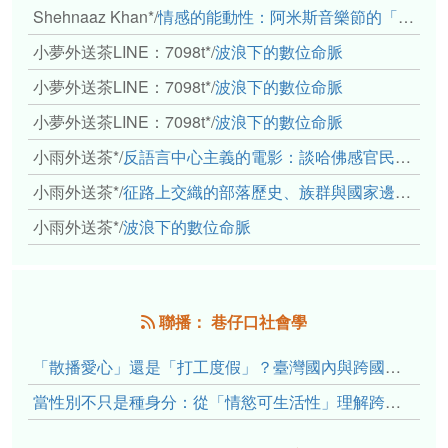
Shehnaaz Khan*
/
情感的能動性：阿米斯音樂節的「對話觀察」
小夢外送茶LINE：7098t*
/
波浪下的數位命脈
小夢外送茶LINE：7098t*
/
波浪下的數位命脈
小夢外送茶LINE：7098t*
/
波浪下的數位命脈
小雨外送茶*
/
反語言中心主義的電影：談哈佛感官民族誌實驗室
小雨外送茶*
/
征路上交織的部落歷史、族群與國家邊界敘事： 《路有多長》、《高砂的翅膀》、《檔案／李光輝》
小雨外送茶*
/
波浪下的數位命脈
聯播： 巷仔口社會學
「散播愛心」還是「打工度假」？臺灣國內與跨國捐卵的利他修辭、金錢動機與身體代價
當性別不只是種身分：從「情慾可生活性」理解跨性別者的身體、慾望與認同探索