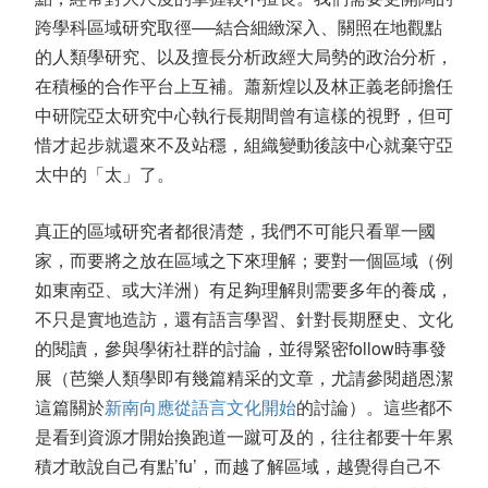
跨學科區域研究取徑──結合細緻深入、關照在地觀點
的人類學研究、以及擅長分析政經大局勢的政治分析，
在積極的合作平台上互補。蕭新煌以及林正義老師擔任
中研院亞太研究中心執行長期間曾有這樣的視野，但可
惜才起步就還來不及站穩，組織變動後該中心就棄守亞
太中的「太」了。
真正的區域研究者都很清楚，我們不可能只看單一國
家，而要將之放在區域之下來理解；要對一個區域（例
如東南亞、或大洋洲）有足夠理解則需要多年的養成，
不只是實地造訪，還有語言學習、針對長期歷史、文化
的閱讀，參與學術社群的討論，並得緊密follow時事發
展（芭樂人類學即有幾篇精采的文章，尤請參閱趙恩潔
這篇關於
新南向應從語言文化開始
的討論）。這些都不
是看到資源才開始換跑道一蹴可及的，往往都要十年累
積才敢說自己有點’fu’，而越了解區域，越覺得自己不