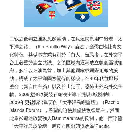
二戰之後獨立運動風起雲湧，在反殖民風潮中出現「太
平洋之路」（the Pacific Way）論述，強調在地社會文
化特色，其做事方式有別於「白人」殖民者，在外交平
台上著重於建立共識。之後區域內逐漸成立數個區域組
織，多半以紐澳為首，加上其他國家或國際組織的援
助，構成了太平洋國際關係的樣貌，在90年代往區域
整合（新自由主義）以及防止犯罪、恐怖主義為外交主
軸。2006斐濟政變後在紐澳主導下施以政經制裁，
2009年更被踢出重要的「太平洋島嶼論壇」（Pacific
Islands Forum），希望能迫使其儘快恢復民主，然而
此舉卻遭遇政變強人Bainimarama的反制，他一面呼籲
「太平洋島嶼論壇」應反向踢出紐澳改為’Pacific