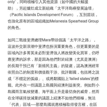
only’，同時積極引入其他資源（如中國的大幅援
助），另起爐灶成立新組織「太平洋島嶼發展論壇」
（Pacific Islands Development Forum），互別苗頭，
也強化原有的區域組織如Melanesia Spearhead Group
的角色。
如同二戰後斐濟總理Mara帶頭倡議「太平洋之路」，
這波外交新浪潮中斐濟也扮演重要角色，但更重要的是
區域內許多菁英未必對斐濟強人將政變美化買單，仍呼
應斐濟的訴求，那是因為他們對於紐澳（尤其是澳洲）
的長期干預已有「新殖民主義」的疑慮，認為澳洲經常
依照自己的制度和價值觀干涉、批評鄰國，包括將之說
成「不穩定的弧線」、或將鄰國貼上’failed states’的標
籤。此外在一些議題上島國與紐澳利益衝突。例如對小
島國而言氣候變遷、海平面上升是最切身的威脅，然而
在全球碳排放減量的議題上紐澳不如他們積極，無法
「代表」區域──那麼島國就應積極取得發言權，在區